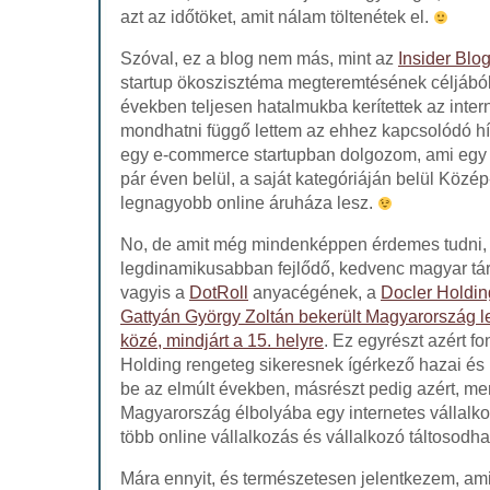
azt az időtöket, amit nálam töltenétek el.
Szóval, ez a blog nem más, mint az
Insider Blo
startup ökoszisztéma megteremtésének céljából j
években teljesen hatalmukba kerítettek az intern
mondhatni függő lettem az ehhez kapcsolódó híre
egy e-commerce startupban dolgozom, ami egy 
pár éven belül, a saját kategóriáján belül Közé
legnagyobb online áruháza lesz.
No, de amit még mindenképpen érdemes tudni,
legdinamikusabban fejlődő, kedvenc magyar tár
vagyis a
DotRoll
anyacégének, a
Docler Holdin
Gattyán György Zoltán bekerült Magyarország
közé, mindjárt a 15. helyre
. Ez egyrészt azért fo
Holding rengeteg sikeresnek ígérkező hazai és kü
be az elmúlt években, másrészt pedig azért, mer
Magyarország élbolyába egy internetes vállalko
több online vállalkozás és vállalkozó táltosodh
Mára ennyit, és természetesen jelentkezem, am