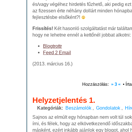
és/vagy végéhez hirdetés fűzhető, aki pedig ezt
az fizessen érte néhány dollárt minden hónapb
fejlesztésbe elsőként?!
Frissítés!
Két hasonló szolgáltatást már talált
hogy ne lehetne ennél a kettőnél jobbat alkotni:
Blogtrottr
Feed 2 Email
(2013. március 16.)
Hozzászólás:
» 3 «
• Írt
Helyzetjelentés 1.
Kategóriák:
Beszámolók
,
Gondolatok
,
Hír
Sajnos az elmúlt egy hónapban nem volt túl so
írni, és félek, hogy az elkövetkezendő időszak
másként, ezért inkább ajánlok egy blogot, ahol 