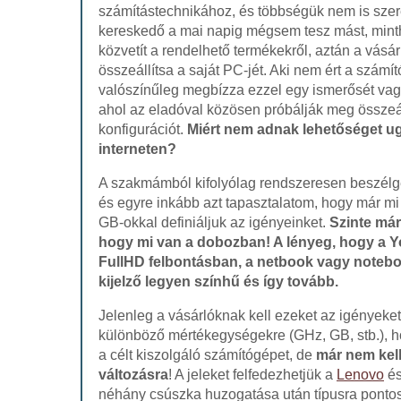
számítástechnikához, és többségük nem is szer
kereskedő a mai napig mégsem tesz mást, mint
közvetít a rendelhető termékekről, aztán a vásár
összeállítsa a saját PC-jét. Aki nem ért a szám
valószínűleg megbízza ezzel egy ismerősét vagy
ahol az eladóval közösen próbálják meg összeál
konfigurációt.
Miért nem adnak lehetőséget u
interneten?
A szakmámból kifolyólag rendszeresen beszélge
és egyre inkább azt tapasztalatom, hogy már m
GB-okkal definiáljuk az igényeinket.
Szinte már
hogy mi van a dobozban! A lényeg, hogy a 
FullHD felbontásban, a netbook vagy noteb
kijelző legyen színhű és így tovább.
Jelenleg a vásárlóknak kell ezeket az igényeket 
különböző mértékegységekre (GHz, GB, stb.), h
a célt kiszolgáló számítógépet, de
már nem kel
változásra
! A jeleket felfedezhetjük a
Lenovo
és
néhány csúszka huzogatása után típusra pont