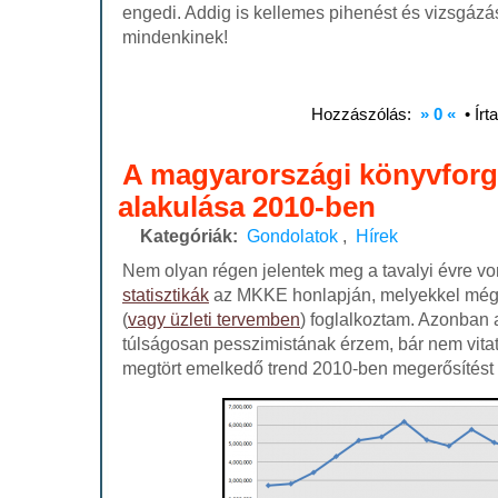
engedi. Addig is kellemes pihenést és vizsgázá
mindenkinek!
Hozzászólás:
» 0 «
• Írt
A magyarországi könyvfor
alakulása 2010-ben
Kategóriák:
Gondolatok
,
Hírek
Nem olyan régen jelentek meg a tavalyi évre v
statisztikák
az
MKKE
honlapján, melyekkel mé
(
vagy üzleti tervemben
) foglalkoztam. Azonban 
túlságosan pesszimistának érzem, bár nem vit
megtört emelkedő trend 2010-ben megerősítést 