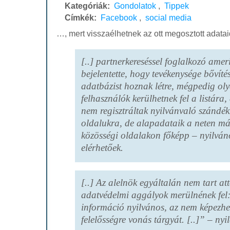
Kategóriák:
Gondolatok
,
Tippek
Címkék:
Facebook
,
social media
…, mert visszaélhetnek az ott megosztott adatai
[..] partnerkereséssel foglalkozó ameri
bejelentette, hogy tevékenysége bővíté
adatbázist hoznak létre, mégpedig ol
felhasználók kerülhetnek fel a listára
nem regisztráltak nyilvánvaló szándék
oldalukra, de alapadataik a neten má
közösségi oldalakon főképp – nyilvá
elérhetőek.
[..] Az alelnök egyáltalán nem tart at
adatvédelmi aggályok merülnének fel
információ nyilvános, az nem képezhe
felelősségre vonás tárgyát. [..]” – nyi