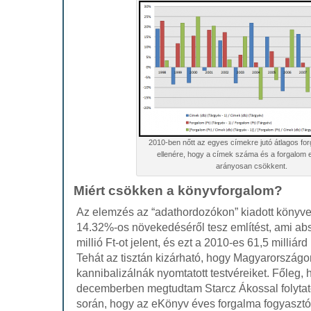
2010-ben nőtt az egyes címekre jutó átlagos fo
ellenére, hogy a címek száma és a forgalom
arányosan csökkent.
Miért csökken a könyvforgalom?
Az elemzés az “adathordozókon” kiadott könyve
14.32%-os növekedéséről tesz említést, ami ab
millió Ft-ot jelent, és ezt a 2010-es 61,5 milliár
Tehát az tisztán kizárható, hogy Magyarország
kannibalizálnák nyomtatott testvéreiket. Főleg, 
decemberben megtudtam Starcz Ákossal folytat
során, hogy az eKönyv éves forgalma fogyasztó