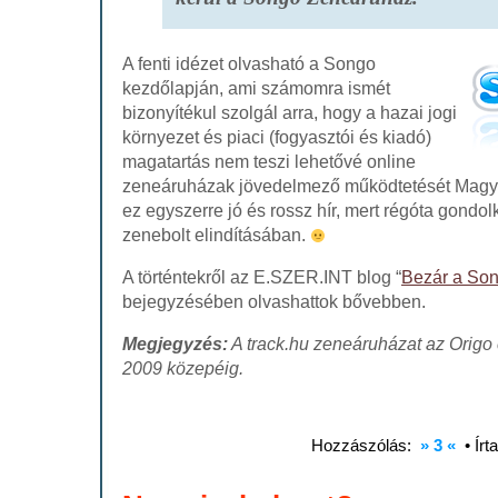
A fenti idézet olvasható a Songo
kezdőlapján, ami számomra ismét
bizonyítékul szolgál arra, hogy a hazai jogi
környezet és piaci (fogyasztói és kiadó)
magatartás nem teszi lehetővé online
zeneáruházak jövedelmező működtetését Mag
ez egyszerre jó és rossz hír, mert régóta gondo
zenebolt elindításában.
A történtekről az E.SZER.INT blog “
Bezár a So
bejegyzésében olvashattok bővebben.
Megjegyzés:
A track.hu zeneáruházat az Origo 
2009 közepéig.
Hozzászólás:
» 3 «
• Írt