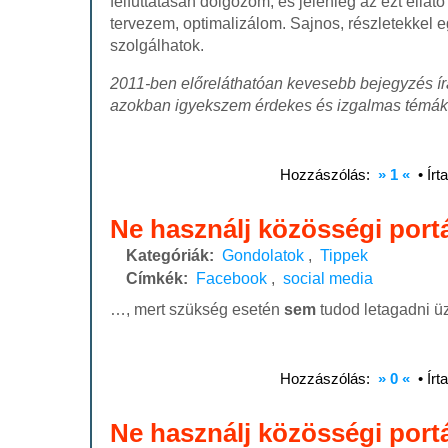
felfuttatásán dolgozom, és jelenleg az ezt ellátó
tervezem, optimalizálom. Sajnos, részletekkel 
szolgálhatok.
2011-ben előreláthatóan kevesebb bejegyzés ír
azokban
igyekszem érdekes és izgalmas témákra
Hozzászólás:
» 1 «
• Írt
Ne használj közösségi portá
Kategóriák:
Gondolatok
,
Tippek
Címkék:
Facebook
,
social media
…, mert szükség esetén
sem
tudod letagadni üz
Hozzászólás:
» 0 «
• Írt
Ne használj közösségi portá