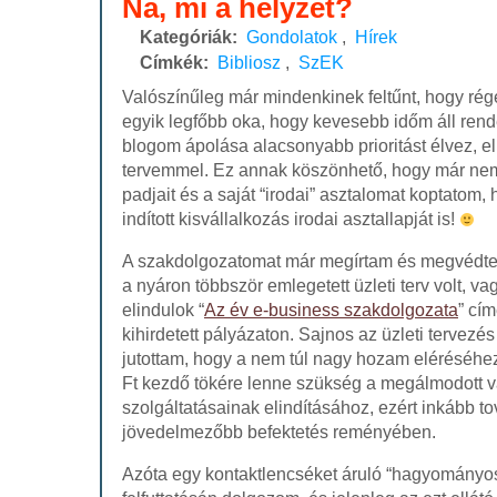
Na, mi a helyzet?
Kategóriák:
Gondolatok
,
Hírek
Címkék:
Bibliosz
,
SzEK
Valószínűleg már mindenkinek feltűnt, hogy rég
egyik legfőbb oka, hogy kevesebb időm áll ren
blogom ápolása alacsonyabb prioritást élvez, 
tervemmel. Ez annak köszönhető, hogy már ne
padjait és a saját “irodai” asztalomat koptatom
indított kisvállalkozás irodai asztallapját is!
A szakdolgozatomat már megírtam és megvédte
a nyáron többször emlegetett üzleti terv volt, va
elindulok “
Az év e-business szakdolgozata
” cím
kihirdetett pályázaton. Sajnos az üzleti tervez
jutottam, hogy a nem túl nagy hozam eléréséhez,
Ft kezdő tökére lenne szükség a megálmodott 
szolgáltatásainak elindításához, ezért inkább t
jövedelmezőbb befektetés reményében.
Azóta egy kontaktlencséket áruló “hagyományos