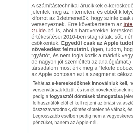
A számítástechnikai árucikkek e-kereskedői
jelentek meg az interneten, és ebből kifoly
kiforrot az üzletmenetük, hogy szinte csak 
versenyeznek. Erre következtettem az
Inte
Guide
-ból is, ahol a hardverekkel keresked
értékesítései 2010-ben stagnáltak, sőt, n
csökkentek.
Egyedül csak az Apple tudot
növekedést felmutatni.
(Igen, tudom, hog
“gyártó”, és nem foglalkozik a márkák vegy
de nagyon jól szemlélteti az analógiámat.)
társadalom most érik meg a “fekete dobozo
az Apple pontosan ezt a szegmenst célozz
Tehát
az e-kereskedőknek innoválniuk kell
, 
versenytársak közül, és ismét növekedésnek ind
pedig a
fogyasztói döntések támogatása
jelen
felhasználók elől el kell rejteni az óriási válasz
összezavarodnak, döntésképtelenné válnak, és 
Legrosszabb esetben pedig nem a vegyeskeresk
pénzüket, hanem az Apple-nél.