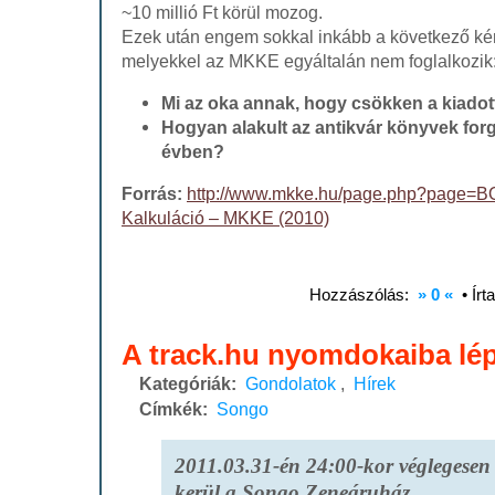
~10 millió Ft körül mozog.
Ezek után engem sokkal inkább a következő k
melyekkel az MKKE egyáltalán nem foglalkozik
Mi az oka annak, hogy csökken a kiado
Hogyan alakult az antikvár könyvek for
évben?
Forrás:
http://www.mkke.hu/page.php?pag
Kalkuláció – MKKE (2010)
Hozzászólás:
» 0 «
• Írt
A track.hu nyomdokaiba lé
Kategóriák:
Gondolatok
,
Hírek
Címkék:
Songo
2011.03.31-én 24:00-kor véglegesen l
kerül a Songo Zeneáruház.