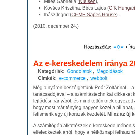
Miles Gabriella (
Nielsen
),
Kovács Krisztina, Bécs Lajos (
GfK Hungár
Ihász Ingrid (
CEMP Sapes House
).
(2010. december 24.)
Hozzászólás:
» 0 «
• Írt
Az e-kereskedelem iránya 2
Kategóriák:
Gondolatok
,
Megoldások
Címkék:
e-commerce
,
webbolt
Még a nyáron beszélgettünk Poór Zoltánnal – 
tanácsadójával – a számítástechnikai cikkeket 
fejlődési irányáról, és mindkettőnknek egyezet
hogy most már tényleg nagyon közel a pillanat,
felismerik egy új korszak kezdetét.
Mi ez az új 
A számítógép alkatrészek e-kereskedelmében sz
elfeledkeztek arról, hogy a hétköznapi felhaszn