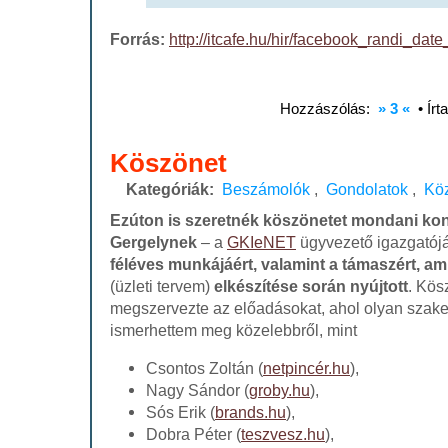
Forrás:
http://itcafe.hu/hir/facebook_randi_dat
Hozzászólás:
» 3 «
• Írt
Köszönet
Kategóriák:
Beszámolók
,
Gondolatok
,
Kö
Ezúton is szeretnék köszönetet mondani ko
Gergelynek
– a
GKIeNET
ügyvezető igazgatój
féléves munkájáért, valamint a támaszért, a
(üzleti tervem)
elkészítése során
nyújtott
. Kös
megszervezte az előadásokat, ahol olyan szak
ismerhettem meg közelebbről, mint
Csontos Zoltán (
netpincér.hu
),
Nagy Sándor (
groby.hu
),
Sós Erik (
brands.hu
),
Dobra Péter (
teszvesz.hu
),