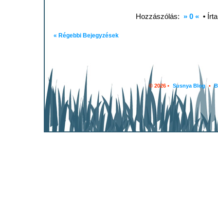
Hozzászólás:
» 0 «
• Írt
« Régebbi Bejegyzések
© 2026 •
Susnya Blog
•
B