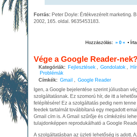
Forrás:
Peter Doyle: Értékvezérelt marketing.
2002, 165. oldal. 9635453183.
Hozzászólás:
» 0 «
• Írt
Vége a Google Reader-nek
Kategóriák:
Fejlesztések
,
Gondolatok
,
Hí
Problémák
Címkék:
Gmail
,
Google Reader
Igen, a Google bejelentése szerint júliusban v
szolgáltatásnak. Ez szomorú hír, de itt a lehetős
felépítésére! Ez a szolgáltatás pedig nem tenne
feedek tartalmát továbbítaná egy megadott email
Gmail cím is. A Gmail szűrője és címkézési leh
tulajdonképpen reprodukálható a Google Reade
A szolgáltatásban az üzleti lehetőség is adott. 