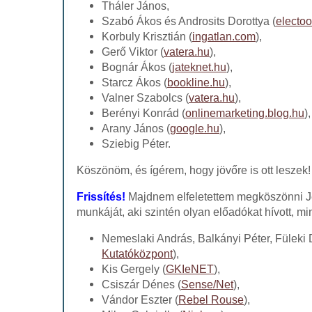
Tháler János,
Szabó Ákos és Androsits Dorottya (
electoo
Korbuly Krisztián (
ingatlan.com
),
Gerő Viktor (
vatera.hu
),
Bognár Ákos (
jateknet.hu
),
Starcz Ákos (
bookline.hu
),
Valner Szabolcs (
vatera.hu
),
Berényi Konrád (
onlinemarketing.blog.hu
),
Arany János (
google.hu
),
Sziebig Péter.
Köszönöm, és ígérem, hogy jövőre is ott leszek
Frissítés!
Majdnem elfeletettem megköszönni 
munkáját, aki szintén olyan előadókat hívott, mi
Nemeslaki András, Balkányi Péter, Füleki 
Kutatóközpont
),
Kis Gergely (
GKIeNET
),
Csiszár Dénes (
Sense/Net
),
Vándor Eszter (
Rebel Rouse
),