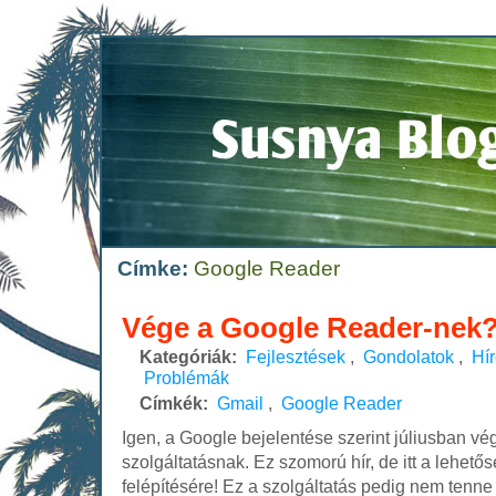
Címke:
Google Reader
Vége a Google Reader-nek
Kategóriák:
Fejlesztések
,
Gondolatok
,
Hí
Problémák
Címkék:
Gmail
,
Google Reader
Igen, a Google bejelentése szerint júliusban v
szolgáltatásnak. Ez szomorú hír, de itt a lehetős
felépítésére! Ez a szolgáltatás pedig nem tenne