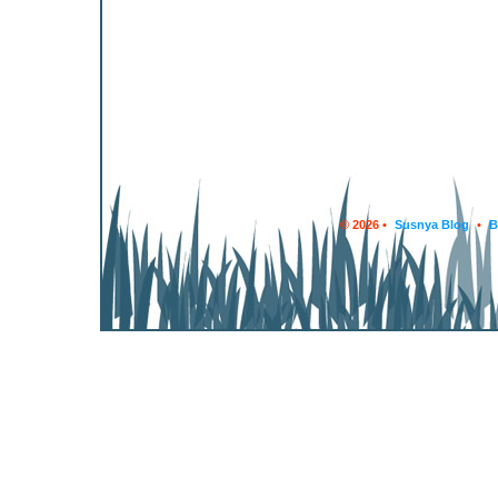
© 2026 •
Susnya Blog
•
B