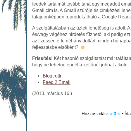
feedek tartalmát továbbítaná egy megadott email
Gmail cím is. A Gmail szűrője és címkézési leh
tulajdonképpen reprodukálható a Google Reade
A szolgáltatásban az üzleti lehetőség is adott. 
és/vagy végéhez hirdetés fűzhető, aki pedig ezt
az fizessen érte néhány dollárt minden hónapb
fejlesztésbe elsőként?!
Frissítés!
Két hasonló szolgáltatást már talált
hogy ne lehetne ennél a kettőnél jobbat alkotni:
Blogtrottr
Feed 2 Email
(2013. március 16.)
Hozzászólás:
» 3 «
• Írt