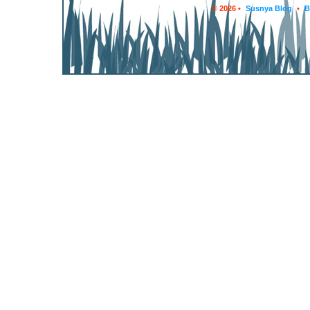
© 2026 •
Susnya Blog
•
B