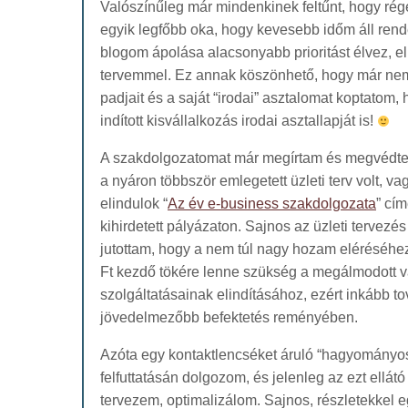
Valószínűleg már mindenkinek feltűnt, hogy rég
egyik legfőbb oka, hogy kevesebb időm áll ren
blogom ápolása alacsonyabb prioritást élvez, 
tervemmel. Ez annak köszönhető, hogy már ne
padjait és a saját “irodai” asztalomat koptatom
indított kisvállalkozás irodai asztallapját is!
A szakdolgozatomat már megírtam és megvédte
a nyáron többször emlegetett üzleti terv volt, va
elindulok “
Az év e-business szakdolgozata
” cím
kihirdetett pályázaton. Sajnos az üzleti tervez
jutottam, hogy a nem túl nagy hozam eléréséhez,
Ft kezdő tökére lenne szükség a megálmodott 
szolgáltatásainak elindításához, ezért inkább t
jövedelmezőbb befektetés reményében.
Azóta egy kontaktlencséket áruló “hagyományos
felfuttatásán dolgozom, és jelenleg az ezt ellátó
tervezem, optimalizálom. Sajnos, részletekkel 