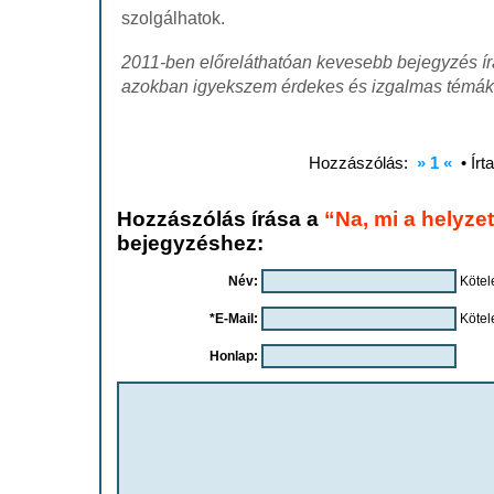
szolgálhatok.
2011-ben előreláthatóan kevesebb bejegyzés ír
azokban
igyekszem érdekes és izgalmas témákra
Hozzászólás:
» 1 «
• Írt
Hozzászólás írása a
“Na, mi a helyze
bejegyzéshez:
Név:
Kötel
*E-Mail:
Kötel
Honlap: