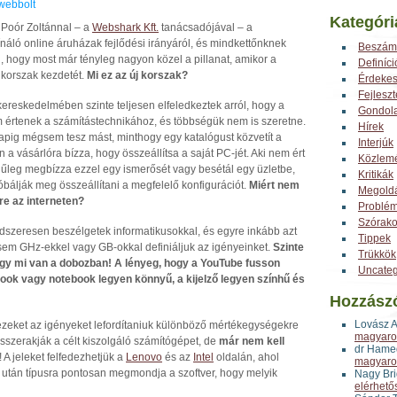
webbolt
Kategóri
Poór Zoltánnal – a
Webshark Kft.
tanácsadójával – a
ínáló online áruházak fejlődési irányáról, és mindkettőnknek
Beszám
 hogy most már tényleg nagyon közel a pillanat, amikor a
Definíci
 korszak kezdetét.
Mi ez az új korszak?
Érdeke
Fejlesz
ereskedelmében szinte teljesen elfeledkeztek arról, hogy a
Gondol
 értenek a számítástechnikához, és többségük nem is szeretne.
Hírek
apig mégsem tesz mást, minthogy egy katalógust közvetít a
Interjúk
 a vásárlóra bízza, hogy összeállítsa a saját PC-jét. Aki nem ért
Közlem
űleg megbízza ezzel egy ismerősét vagy besétál egy üzletbe,
Kritikák
bálják meg összeállítani a megfelelő konfigurációt.
Miért nem
Megold
e az interneten?
Problé
Szórak
dszeresen beszélgetek informatikusokkal, és egyre inkább azt
Tippek
sem GHz-ekkel vagy GB-okkal definiáljuk az igényeinket.
Szinte
Trükkök
gy mi van a dobozban! A lényeg, hogy a YouTube fusson
Uncateg
book vagy notebook legyen könnyű, a kijelző legyen színhű és
Hozzász
Lovász 
 ezeket az igényeket lefordítaniuk különböző mértékegységekre
magyaror
összerakják a célt kiszolgáló számítógépet, de
már nem kell
dr Hame
! A jeleket felfedezhetjük a
Lenovo
és az
Intel
oldalán, ahol
magyaror
után típusra pontosan megmondja a szoftver, hogy melyik
Nagy Bri
elérhető