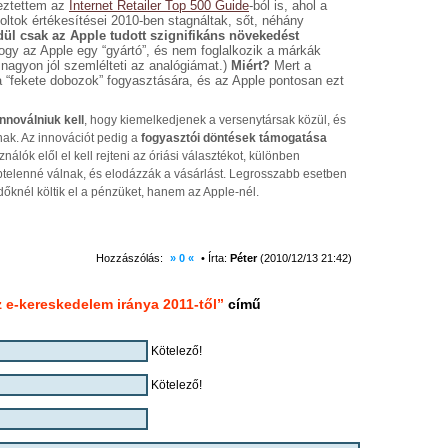
eztettem az
Internet Retailer Top 500 Guide
-ból is, ahol a
oltok értékesítései 2010-ben stagnáltak, sőt, néhány
l csak az Apple tudott szignifikáns növekedést
ogy az Apple egy “gyártó”, és nem foglalkozik a márkák
nagyon jól szemlélteti az analógiámat.)
Miért?
Mert a
 “fekete dobozok” fogyasztására, és az Apple pontosan ezt
nnoválniuk kell
, hogy kiemelkedjenek a versenytársak közül, és
ak. Az innovációt pedig a
fogyasztói döntések támogatása
sználók elől el kell rejteni az óriási választékot, különben
telenné válnak, és elodázzák a vásárlást. Legrosszabb esetben
knél költik el a pénzüket, hanem az Apple-nél.
Hozzászólás:
» 0 «
• Írta:
Péter
(2010/12/13 21:42)
 e-kereskedelem iránya 2011-től”
című
Kötelező!
Kötelező!