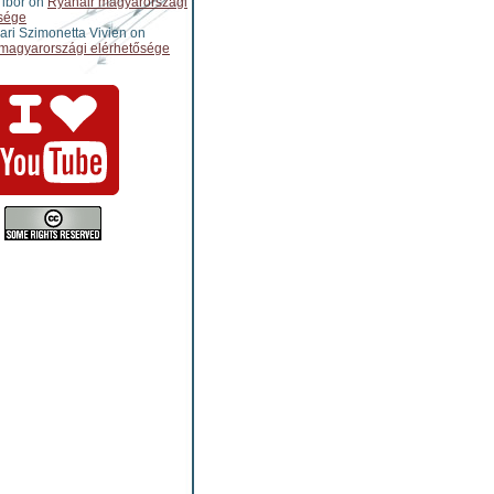
ibor
on
Ryanair magyarországi
sége
ari Szimonetta Vivien
on
magyarországi elérhetősége