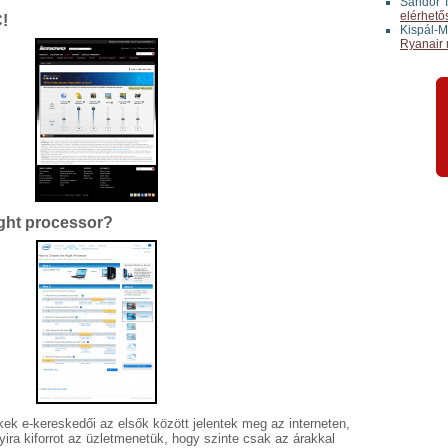
Sándor T
elérhető
!
Kispál-M
Ryanair 
ight processor?
kek e-kereskedői az elsők között jelentek meg az interneten,
yira kiforrot az üzletmenetük, hogy szinte csak az árakkal