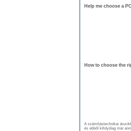
Help me choose a PC
How to choose the r
A számítástechnikai árucik
és ebből kifolyólag már ann