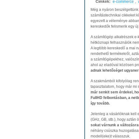
Címkék:
e-commerce
,
Még a nyáron beszélgettünk 
számítástechnikai cikkeket k
egyezett a véleménye abban,
kereskedők felismerik egy új
A számítógép alkatrészek e-k
hétköznapi felhasználók nem
A legtöbb kereskedő a mai n
rendelhető termékekről, aztán
a számítógépekhez, valószín
ahol az eladóval közösen pró
adnak lehetőséget ugyanerr
A szakmámból kifolyólag ren
tapasztalatom, hogy már mi 
már senkit sem érdekel, ho
FullHD felbontásban, a net
így tovább.
Jelenleg a vásárlóknak kell
(GHz, GB, stb.), hogy aztán 
sokat várnunk a változásra
néhány csúszka huzogatása 
modell(eke)t válasszuk.