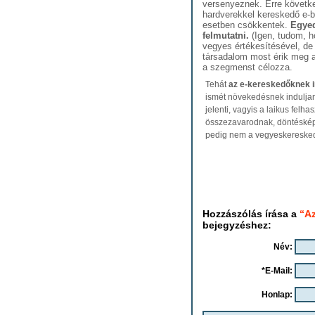
versenyeznek. Erre követk
hardverekkel kereskedő e-b
esetben csökkentek.
Egyedü
felmutatni.
(Igen, tudom, h
vegyes értékesítésével, de 
társadalom most érik meg a
a szegmenst célozza.
Tehát
az e-kereskedőknek i
ismét növekedésnek induljan
jelenti, vagyis a laikus felha
összezavarodnak, döntéskép
pedig nem a vegyeskereskedő
Hozzászólás írása a
“Az
bejegyzéshez:
Név:
*E-Mail:
Honlap: