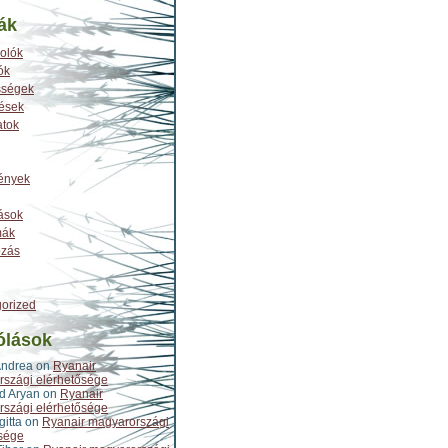
ák
olók
ók
sségek
tések
atok
ények
ások
mák
ozás
orized
ólások
Andrea
on
Ryanair
szági elérhetősége
d Aryan
on
Ryanair
szági elérhetősége
gitta
on
Ryanair magyarországi
sége