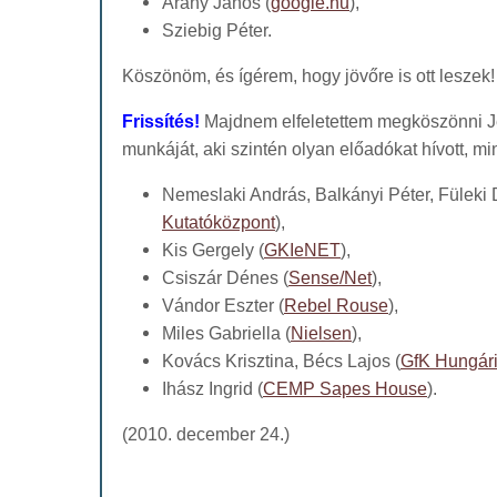
Arany János (
google.hu
),
Sziebig Péter.
Köszönöm, és ígérem, hogy jövőre is ott leszek
Frissítés!
Majdnem elfeletettem megköszönni 
munkáját, aki szintén olyan előadókat hívott, mi
Nemeslaki András, Balkányi Péter, Füleki 
Kutatóközpont
),
Kis Gergely (
GKIeNET
),
Csiszár Dénes (
Sense/Net
),
Vándor Eszter (
Rebel Rouse
),
Miles Gabriella (
Nielsen
),
Kovács Krisztina, Bécs Lajos (
GfK Hungár
Ihász Ingrid (
CEMP Sapes House
).
(2010. december 24.)