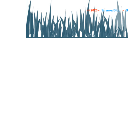
© 2026 •
Susnya Blog
•
B