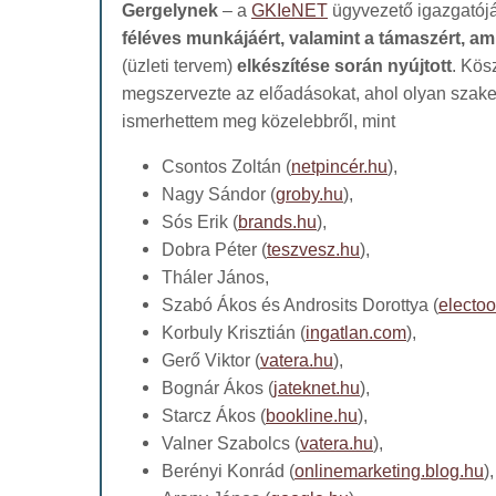
Gergelynek
– a
GKIeNET
ügyvezető igazgatój
féléves munkájáért, valamint a támaszért, a
(üzleti tervem)
elkészítése során
nyújtott
. Kös
megszervezte az előadásokat, ahol olyan szak
ismerhettem meg közelebbről, mint
Csontos Zoltán (
netpincér.hu
),
Nagy Sándor (
groby.hu
),
Sós Erik (
brands.hu
),
Dobra Péter (
teszvesz.hu
),
Tháler János,
Szabó Ákos és Androsits Dorottya (
electoo
Korbuly Krisztián (
ingatlan.com
),
Gerő Viktor (
vatera.hu
),
Bognár Ákos (
jateknet.hu
),
Starcz Ákos (
bookline.hu
),
Valner Szabolcs (
vatera.hu
),
Berényi Konrád (
onlinemarketing.blog.hu
),