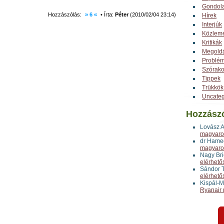
Gondol
Hozzászólás:
» 6 «
• Írta:
Péter
(2010/02/04 23:14)
Hírek
Interjúk
Közlem
Kritikák
Megold
Problé
Szórak
Tippek
Trükkök
Uncateg
Hozzász
Lovász 
magyaror
dr Hame
magyaror
Nagy Bri
elérhető
Sándor T
elérhető
Kispál-M
Ryanair 