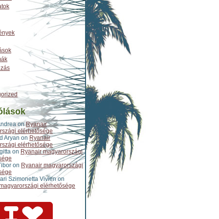
atok
ények
ások
mák
ozás
orized
ólások
Andrea
on
Ryanair
szági elérhetősége
d Aryan
on
Ryanair
szági elérhetősége
gitta
on
Ryanair magyarországi
sége
ibor
on
Ryanair magyarországi
sége
ari Szimonetta Vivien
on
magyarországi elérhetősége