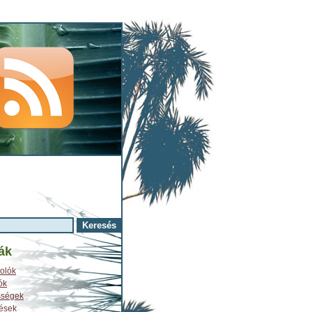
ák
olók
ók
sségek
tések