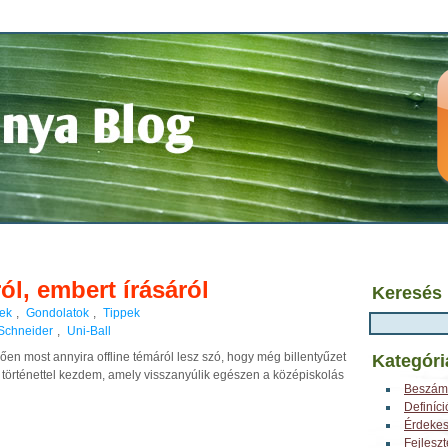
ól, embert írásáról
Keresés
ek
,
Gondolatok
,
Tippek
Schneider
,
Uni-Ball
rően most annyira offline témáról lesz szó, hogy még billentyűzet
Kategóri
 történettel kezdem, amely visszanyúlik egészen a középiskolás
Beszám
Definíci
Érdeke
Fejlesz