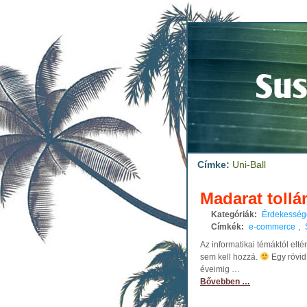
Címke:
Uni-Ball
Madarat tollár
Kategóriák:
Érdekesség
Címkék:
e-commerce
,
Az informatikai témáktól elté
sem kell hozzá.
Egy rövid
éveimig …
Bővebben …