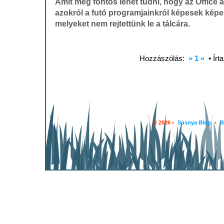
Amit még fontos lehet tudni, hogy az Office
azokról a futó programjainkról képesek képe
melyeket nem rejtettünk le a tálcára.
Hozzászólás:
» 1 «
• Írt
© 2026 •
Susnya Blog
•
B