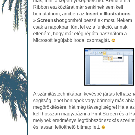
más, mint a képernyőkép-készítő. Remélem a
Ribbon eszköztárat már senkinek sem kell
bemutatnom, amiben az
Insert
»
Illustrations
»
Screenshot
gombról beszélek most. Nekem
csak a napokban tűnt fel ez a funkció, annak
ellenére, hogy már elég régóta használom a
Microsoft legújabb irodai csomagját.
A számítástechnikában kevésbé jártas felhaszná
segítség lehet honlapok vagy bármely más abla
megörökítésére, hát még távsegítségre! Hála a
kell hosszan magyarázni a Print Screen és a Pa
melynek eredménye legtöbbször szokás szerint
és lassan feltölthető bitmap lett.