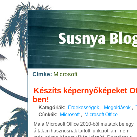
Címke:
Microsoft
Készíts képernyőképeket Of
ben!
Kategóriák:
Érdekességek
,
Megoldások
,
Címkék:
Microsoft
,
Microsoft Office
Ma a Microsoft Office 2010-ből mutatok be egy
általam hasznosnak tartott funkciót, ami nem