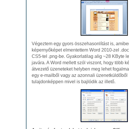
Végeztem egy gyors összehasonlítást is, amiben
képernyőképet elmentettem Word 2010-zel .doc
CS5-tel .png-be. Gyakorlatilag alig ~28 KByte l
javára. A Word mellett szól viszont, hogy több 
átvezető üzeneteket helyben meg lehet fogalmaz
egy e-mailből vagy az azonnali üzenetküldőből
tulajdonképpen mivel is bajlódik az illető.