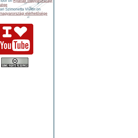
ibor
on
Ryanair magyarországi
sége
ari Szimonetta Vivien
on
magyarországi elérhetősége