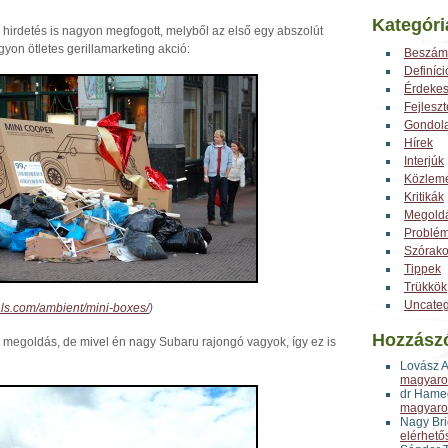
Kategóri
s hirdetés is nagyon megfogott, melyből az első egy abszolút
gyon ötletes gerillamarketing akció:
Beszám
Definíci
Érdeke
Fejlesz
Gondol
Hírek
Interjúk
Közlem
Kritikák
Megold
Problé
Szórak
Tippek
Trükkök
Uncateg
nals.com/ambient/mini-boxes/
)
Hozzász
megoldás, de mivel én nagy Subaru rajongó vagyok, így ez is
Lovász 
magyaror
dr Hame
magyaror
Nagy Bri
elérhető