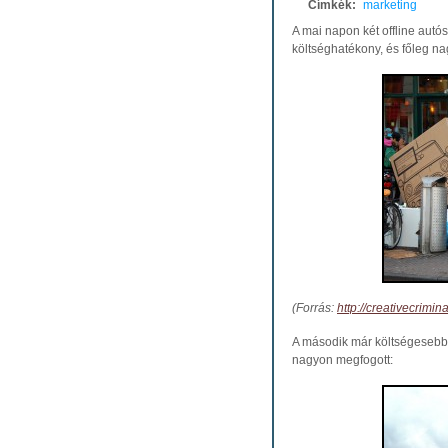
Címkék:
marketing
A mai napon két offline autó
költséghatékony, és főleg na
(Forrás:
http://creativecrimi
A második már költségesebb 
nagyon megfogott: