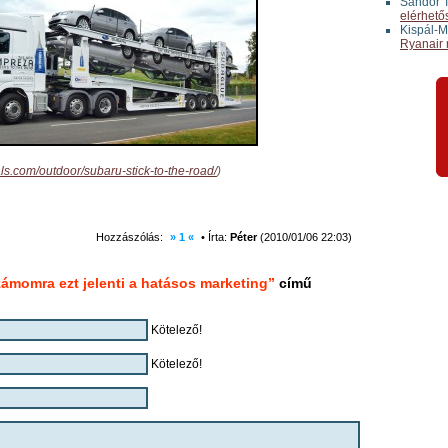
Sándor T
elérhető
Kispál-M
Ryanair 
nals.com/outdoor/subaru-stick-to-the-road/
)
Hozzászólás:
» 1 «
• Írta:
Péter
(2010/01/06 22:03)
ámomra ezt jelenti a hatásos marketing”
című
Kötelező!
Kötelező!