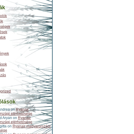
ák
olók
ók
sségek
tések
atok
ények
ások
mák
ozás
orized
ólások
Andrea
on
Ryanair
szági elérhetősége
d Aryan
on
Ryanair
szági elérhetősége
gitta
on
Ryanair magyarországi
sége