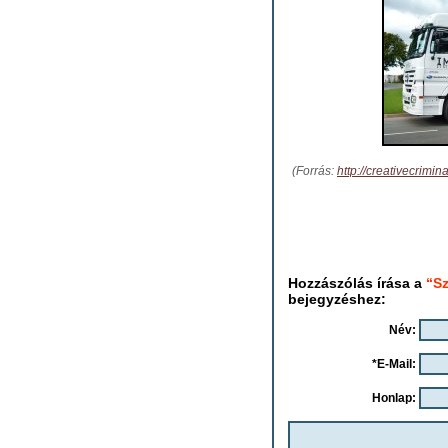
(Forrás:
http://creativecrimi
Hozzászólás írása a
“Sz
bejegyzéshez:
Név:
*E-Mail:
Honlap: