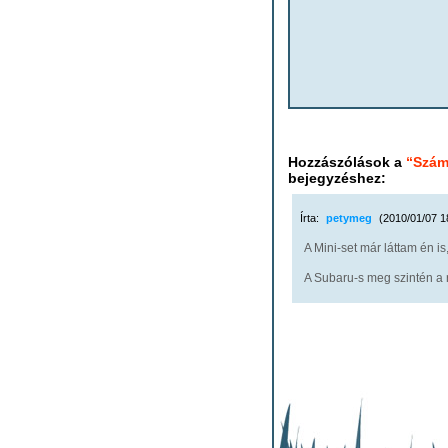
Hozzászólások a
“Szám
bejegyzéshez:
Írta:
petymeg
(2010/01/07 1
A Mini-set már láttam én i
A Subaru-s meg szintén a 