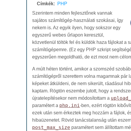
Címkék:
PHP
Szerintem minden fejlesztőnek vannak
sajátos számítógép-használati szokásai, így
nekem is. Az egyik ilyen, hogy sokszor egy
egyszerű webes űrlapon keresztül,
közvetlenül töltök fel és küldök haza fájlokat a s
számítógépemre. (Ez egy PHP szkript segítségé
egyszerűen megoldható, de ezt most nem célom 
A múlt héten történt, amikor a szomszéd szobáb
számítógépről szerettem volna magamnak pár l
képeket átküldeni, de nem sikerült, ráadásul h
kaptam. Rögtön eszembe jutott, hogy a rendsze
újratelepítésekor nem módosítottam a
upload
paramétert a
php.ini
-ben, ezért rögtön kibőví
ezek után sem érkeztek meg hozzám a fájlok, 
hibaüzenetet. Rövid tanácstalanság után eszemb
post_max_size
paramétert sem állítottam még 