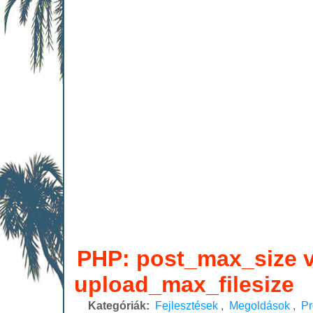
PHP: post_max_size v
upload_max_filesize
Kategóriák:
Fejlesztések
,
Megoldások
,
P