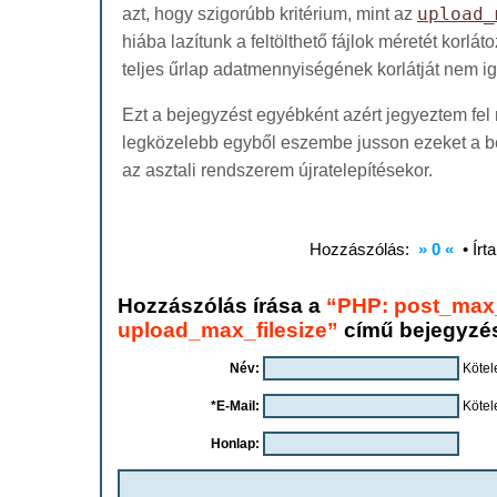
azt, hogy szigorúbb kritérium, mint az
upload_
hiába lazítunk a feltölthető fájlok méretét korlá
teljes űrlap adatmennyiségének korlátját nem ig
Ezt a bejegyzést egyébként azért jegyeztem fe
legközelebb egyből eszembe jusson ezeket a be
az asztali rendszerem újratelepítésekor.
Hozzászólás:
» 0 «
• Írt
Hozzászólás írása a
“PHP: post_max_
upload_max_filesize”
című bejegyzé
Név:
Kötel
*E-Mail:
Kötel
Honlap: