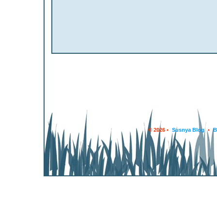
© 2026 •
Susnya Blog
•
B