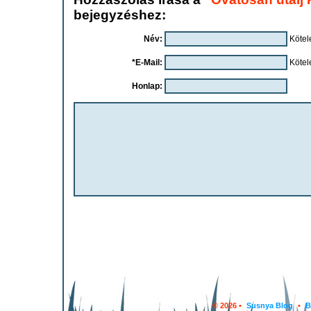
bejegyzéshez:
Név:
Kötel
*E-Mail:
Kötel
Honlap:
© 2026 •
Susnya Blog
•
B