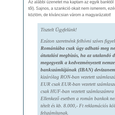
Az alábbi üzenetet ma kaptam az egyik banktól
től). Sajnos, a szankció okait nem ismerem, ez
közlöm, de kíváncsian várom a magyarázatot!
Tisztelt Ügyfelünk!
Ezúton szeretnénk felhívni szíves figy
Romániába
csak úgy adható meg ne
átutalási megbízás, ha az utalandó 
megegyezik a kedvezményezett nemze
bankszámlájának (IBAN) devizanem
kizárólag RON-ban vezetett számlasz
EUR csak EUR-ban vezetett számlas
csak HUF-ban vezetett számlaszámra 
Ellenkező esetben a román bankok nem 
tételt és kb. 8.000,- Ft reklamációs köl
felszámítanak.