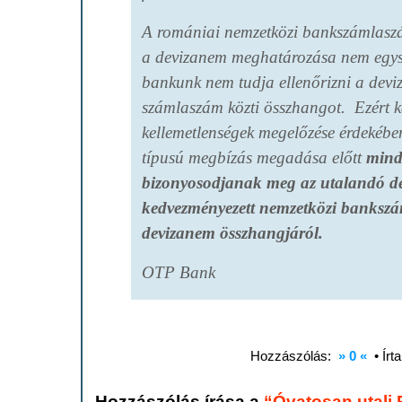
A romániai nemzetközi bankszámlas
a devizanem meghatározása nem egysé
bankunk nem tudja ellenőrizni a devi
számlaszám közti összhangot. Ezért k
kellemetlenségek megelőzése érdekében
típusú megbízás megadása előtt
mind
bizonyosodjanak meg az utalandó d
kedvezményezett nemzetközi banks
devizanem összhangjáról.
OTP Bank
Hozzászólás:
» 0 «
• Írt
Hozzászólás írása a
“Óvatosan utalj