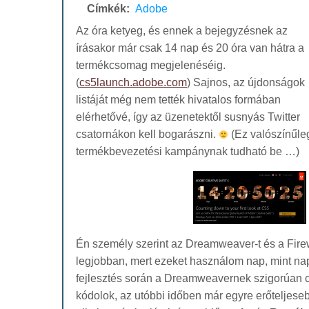
Címkék:
Adobe
Az óra ketyeg, és ennek a bejegyzésnek az
írásakor már csak 14 nap és 20 óra van hátra a
termékcsomag megjelenéséig.
(
cs5launch.adobe.com
) Sajnos, az újdonságok
listáját még nem tették hivatalos formában
elérhetővé, így az üzenetektől susnyás Twitter
csatornákon kell bogarászni.
(Ez valószínűle
termékbevezetési kampánynak tudható be …)
Én személy szerint az Dreamweaver-t és a Fire
legjobban, mert ezeket használom nap, mint na
fejlesztés során a Dreamweavernek szigorúan 
kódolok, az utóbbi időben már egyre erőteljes