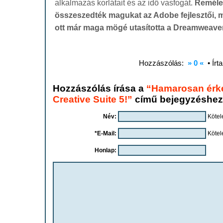
alkalmazás korlátait és az idő vasfogát.
Reméle
összeszedték magukat az Adobe fejlesztői, m
ott már maga mögé utasította a Dreamweaver
Hozzászólás:
» 0 «
• Írt
Hozzászólás írása a
“Hamarosan érk
Creative Suite 5!”
című bejegyzéshez
Név:
Kötel
*E-Mail:
Kötel
Honlap: