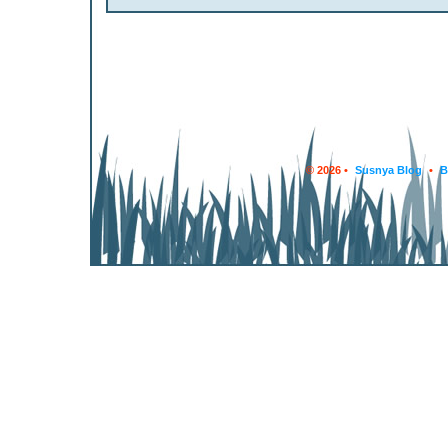
© 2026 •
Susnya Blog
•
B