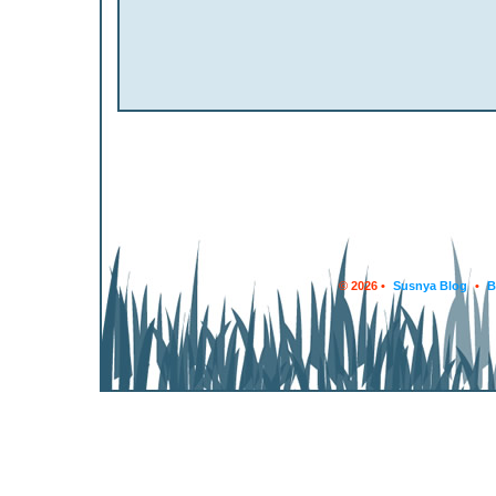
© 2026 •
Susnya Blog
•
B