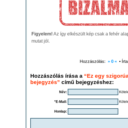
Figyelem!
Az így elkészült kép csak a fehér ala
mutat jól.
Hozzászólás:
» 0 «
• Írt
Hozzászólás írása a
“Ez egy szigorú
bejegyzés”
című bejegyzéshez:
Név:
Kötel
*E-Mail:
Kötel
Honlap: