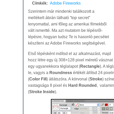
Címkék:
Adobe Fireworks
Szerintem már mindenki találkozott a
mellékelt ábrán látható “top secret”
lenyomattal, ami főleg az amerikai filmekből
vált ismertté. Ma azt mutatom be lépésről-
lépésre, hogyan tudsz Te is hasonló pecsétet
készíteni az Adobe Fireworks segítségével.
Első lépésként indítsd el az alkalmazást, majd
hozz létre egy új 308×128 pixel méretű vásznat 
egy ugyanekkora téglalapot (
Rectangle
). A tég
le, vagyis a
Roundness
értékét állítsd 24 pixelr
(
Color Fill
) átlátszóra. A körvonal (
Stroke
) szín
vastagsága 8 pixel és
Hard Rounded
, valamint
(
Stroke Inside
).