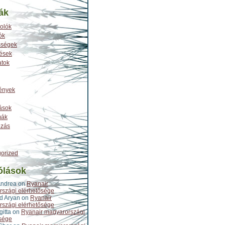
ák
olók
ók
sségek
tések
atok
ények
ások
mák
ozás
orized
ólások
Andrea
on
Ryanair
szági elérhetősége
d Aryan
on
Ryanair
szági elérhetősége
gitta
on
Ryanair magyarországi
sége