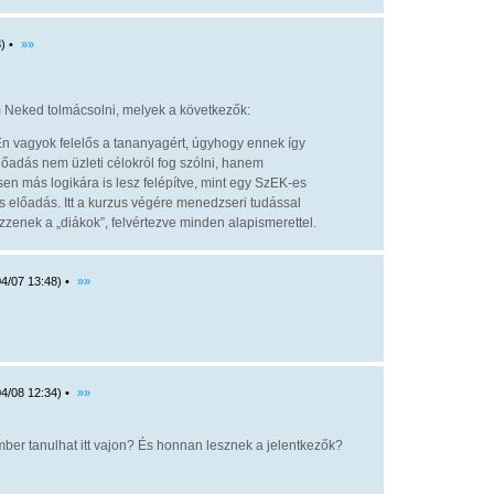
) •
»»
 Neked tolmácsolni, melyek a következők:
 vagyok felelős a tananyagért, úgyhogy ennek így
előadás nem üzleti célokról fog szólni, hanem
jesen más logikára is lesz felépítve, mint egy SzEK-es
 előadás. Itt a kurzus végére menedzseri tudással
zzenek a „diákok”, felvértezve minden alapismerettel.
4/07 13:48) •
»»
4/08 12:34) •
»»
mber tanulhat itt vajon? És honnan lesznek a jelentkezők?