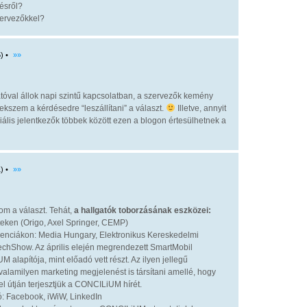
ésről?
zervezőkkel?
) •
»»
tóval állok napi szintű kapcsolatban, a szervezők kemény
kszem a kérdésedre “leszállítani” a választ.
Illetve, annyit
iális jelentkezők többek között ezen a blogon értesülhetnek a
) •
»»
tom a választ. Tehát,
a hallgatók toborzásának eszközei:
eken (Origo, Axel Springer, CEMP)
renciákon: Media Hungary, Elektronikus Kereskedelmi
echShow. Az április elején megrendezett SmartMobil
lapítója, mint előadó vett részt. Az ilyen jellegű
lamilyen marketing megjelenést is társítani amellé, hogy
l útján terjesztjük a CONCILiUM hírét.
: Facebook, iWiW, LinkedIn