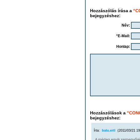
Hozzászólás írása a
“CO
bejegyzéshez:
Név:
*E-Mail:
Honlap:
Hozzászólások a
“CONC
bejegyzéshez:
Írta:
balu.ertl
(2011/03/21 19
A mérleg egyik serpenyőjébe