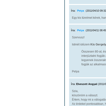
Írta:
Petya
(2011/04/10 09:32
Egy kis türelmet kérek, ha
Írta:
Petya
(2011/04/11 08:45
Szervusz!
Istmét idézem
Kis Gergel
Összesen 80-at, és 
interjúztatni fogj
legyenek összerakva
fogják az alkalmas
Petya
Írta:
Elveszett Angyal
(2011/0
Szia,
köszönöm a választ.
Értem, hogy mi a válogatás
Az érdekel pontosabban, h