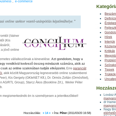
business
,
e-commerce
Kategóri
Beszám
Definíci
ai online szektor vezető-utánpótlás képzőműhelye.”
Érdeke
Fejlesz
Gondol
romtól (Valner
Hírek
től (Kis
Interjúk
ásáról,
Közlem
 a jövő online
Kritikák
Megold
ernetes vállalkozóinak a kinevelése.
Azt gondolom, hogy a
Problé
íj egy rendkívül kedvező összeg mindazok számára, akik az
Szórak
e csak az online szakmában tudják elképzelni.
Erre
garanciát
Tippek
ói
, akik között Magyarország legnevesebb online szakemberei
Trükkök
eer), Kis Gergely (GKIeNET Kft.), Dr. Ormós Zoltán (OrmósNet),
Uncateg
n AG/RTL Group), Starcz Ákos (Bookline Zrt.), Weiler Péter
b.
Hozzász
Lovász 
n megismerkednék én is személyesen a jelentkezőkkel!
magyaror
dr Hame
magyaror
Nagy Bri
elérhető
Hozzászólás:
» 14 «
• Írta:
Péter
(2011/03/20 16:58)