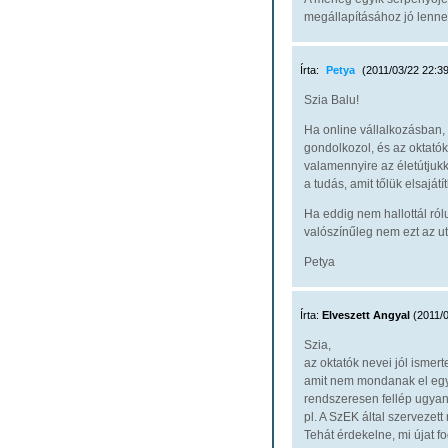
megállapításához jó lenne
Írta:
Petya
(2011/03/22 22:39
Szia Balu!
Ha online vállalkozásban
gondolkozol, és az oktatók
valamennyire az életútjuk
a tudás, amit tőlük elsajátí
Ha eddig nem hallottál ról
valószínűleg nem ezt az ut
Petya
Írta:
Elveszett Angyal
(2011/0
Szia,
az oktatók nevei jól ismer
amit nem mondanak el egy
rendszeresen fellép ugyana
pl. A SzEK által szerveze
Tehát érdekelne, mi újat f