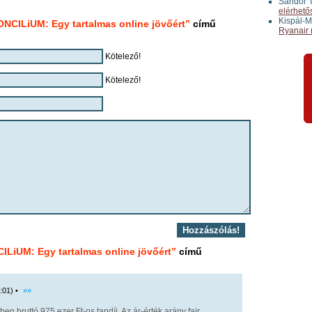
Sándor T
elérhető
Kispál-M
NCILiUM: Egy tartalmas online jövőért”
című
Ryanair 
Kötelező!
Kötelező!
ILiUM: Egy tartalmas online jövőért”
című
:01) •
»»
n bruttó 975 ezer Ft-os tandíj. Az ár-érték arány fair