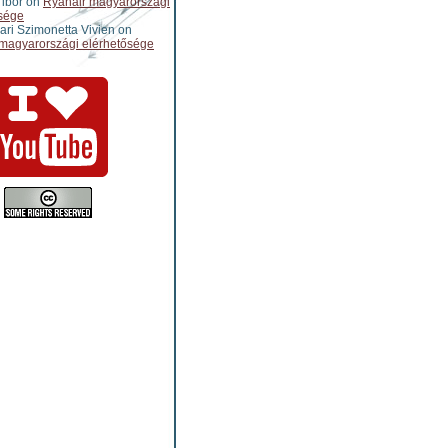
ibor
on
Ryanair magyarországi
sége
ari Szimonetta Vivien
on
magyarországi elérhetősége