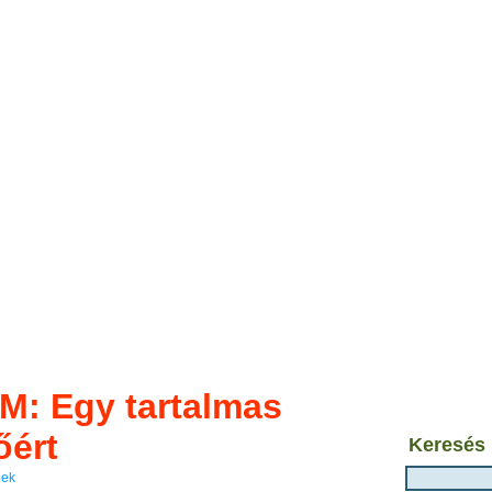
: Egy tartalmas
őért
Keresés
pek