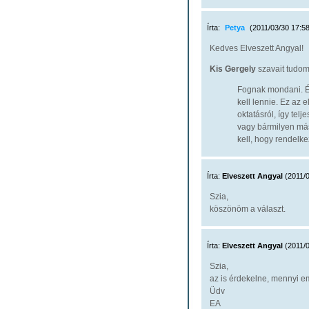
Írta:
Petya
(2011/03/30 17:58
Kedves Elveszett Angyal!
Kis Gergely
szavait tudom
Fognak mondani. Én
kell lennie. Ez az 
oktatásról, így tel
vagy bármilyen más
kell, hogy rendelke
Írta:
Elveszett Angyal
(2011/0
Szia,
köszönöm a választ.
Írta:
Elveszett Angyal
(2011/0
Szia,
az is érdekelne, mennyi e
Üdv
EA