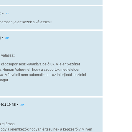
) •
»»
marosan jelentkezek a válasszal!
) •
»»
y
válaszát:
két csoport lesz kialakítva belőlük. A jelentkezőket
ák a Human Value-nél, hogy a csoportok megfelelően
. A felvételi nem automatikus – az interjúnál tesztelni
ságot.
4/11 19:48) •
»»
 eljárása.
ogy a jelentkezők hogyan értesülnek a képzésről? Milyen