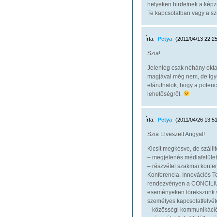
helyeken hirdetnek a képz
Te kapcsolatban vagy a s
Írta:
Petya
(2011/04/13 22:25
Szia!
Jelenleg csak néhány okta
magjával még nem, de igye
elárulhatok, hogy a potenc
lehetőségről.
Írta:
Petya
(2011/04/26 13:51
Szia Elveszett Angyal!
Kicsit megkésve, de szállí
– megjelenés médiafelület
– részvétel szakmai konfe
Konferencia, Innovációs T
rendezvényen a CONCILiUM a
eseményeken törekszünk va
személyes kapcsolatfelvéte
– közösségi kommunikáció