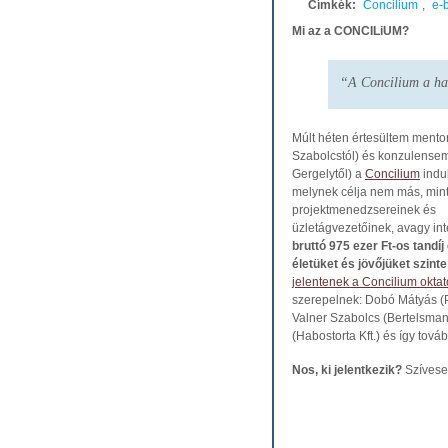
Címkék:
Concilium
,
e-
Mi az a CONCILiUM?
“A Concilium a haz
Múlt héten értesültem mento
Szabolcstól) és konzulensem
Gergelytől) a
Concilium
indul
melynek célja nem más, mint
projektmenedzsereinek és
üzletágvezetőinek, avagy int
bruttó 975 ezer Ft-os tand
életüket és jövőjüket szint
jelentenek a Concilium oktat
szerepelnek: Dobó Mátyás (P
Valner Szabolcs (Bertelsman
(Habostorta Kft.) és így továb
Nos, ki jelentkezik?
Szívese