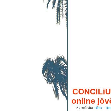
CONCILiUM
online jöv
Kategóriák:
Hírek
,
Tip