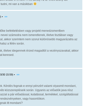
 tudni, mi van a másikban
) •
»»
, tőke befektetésben vagy projekt menedzsmentben
 nevei számodra nem ismeretlenek, illetve tisztában vagy
kal, akkor szerintem nem szorul különösebb magyarázatra az
thatsz a félév során.
uk, illetve idegennek érzed magadtól a vezényszavakat, akkor
at keresed.
3/30 15:59) •
»»
tek. Kérdés fognak-e ennyi pénzért valami olyasmit mondani,
éb közszerepléseik során. Ugyanis az előadók java rész
zzal a pár előadással, kutatással, termékkel, szolgáltatással
tt rendezvényeken, vagy hasonlókon.
ognak itt mondani?