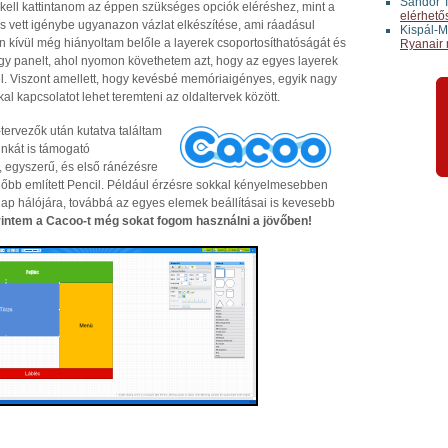
Sándor T
 kell kattintanom az éppen szükséges opciók eléréshez, mint a
elérhető
 is vett igénybe ugyanazon vázlat elkészítése, ami ráadásul
Kispál-M
n kívül még hiányoltam belőle a layerek csoportosíthatóságát és
Ryanair 
egy panelt, ahol nyomon követhetem azt, hogy az egyes layerek
l. Viszont amellett, hogy kevésbé memóriaigényes, egyik nagy
al kapcsolatot lehet teremteni az oldaltervek között.
tervezők után kutatva találtam
nkát is támogató
 egyszerű, és első ránézésre
előbb említett Pencil. Például érzésre sokkal kényelmesebben
 lap hálójára, továbbá az egyes elemek beállításai is kevesebb
intem a Cacoo-t még sokat fogom használni a jövőben!