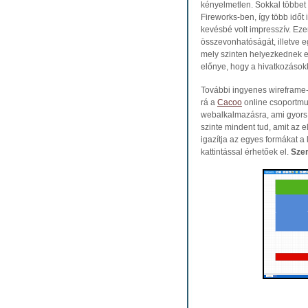
kényelmetlen. Sokkal többet
Fireworks-ben, így több időt
kevésbé volt impresszív. Eze
összevonhatóságát, illetve 
mely szinten helyezkednek e
előnye, hogy a hivatkozásokk
További ingyenes wireframe-
rá a
Cacoo
online csoportmu
webalkalmazásra, ami gyors,
szinte mindent tud, amit az 
igazítja az egyes formákat a
kattintással érhetőek el.
Szer