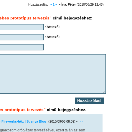
Hozzászólás:
» 1 «
• Írta:
Péter
(2010/08/29 12:43)
bes prototípus tervezés”
című bejegyzéshez:
Kötelező!
Kötelező!
s prototípus tervezés”
című bejegyzéshez:
 Fireworks-höz | Susnya Blog
(2010/09/05 08:09) •
»»
oglalkozom drótvázak tervezésével, ezért talán az sem