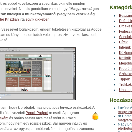
t, és ebből következően a specifikációk mellé minden
Kategóri
me terveket. Nem is gondoltam volna, hogy “
Magyarországon
kran kifelejtik a munkafolyamatból (vagy nem veszik elég
Beszám
er Krisztián
írta
egyik cikkében
.
Definíci
Érdeke
tervezésével foglalkozom, engem tökéletesen kiszolgál az Adobe
Fejlesz
san és kényelmesen tudok vele impresszív terveket készíteni,
Gondol
tkező:
Hírek
Interjúk
Közlem
Kritikák
Megold
Problé
Szórak
Tippek
Trükkök
Uncateg
Hozzász
tem, hogy kipróbálok más prototípus tervező eszközöket. A
Lovász 
magyaror
la által vezetett
Pencil Project
-re esett.
A program
dr Hame
ésként
és önálló asztali alkalmazásként is. Rövid
magyaror
tnom, hogy nem egy rossz eszköz. Bár nagyon intuitív és
Nagy Bri
elérhető
használata, az egyes paraméterek finomhangolása számomra