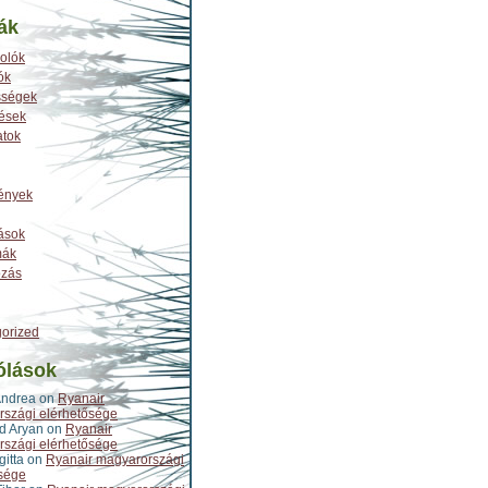
ák
olók
ók
sségek
tések
atok
ények
ások
mák
ozás
orized
ólások
Andrea
on
Ryanair
szági elérhetősége
d Aryan
on
Ryanair
szági elérhetősége
gitta
on
Ryanair magyarországi
sége