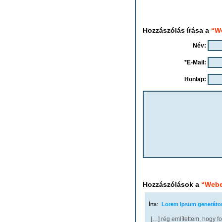
Hozzászólás írása a
“We
Név:
*E-Mail:
Honlap:
Hozzászólások a
“Webe
Írta:
Lorem Ipsum generátor
[…] rég említettem, hogy f