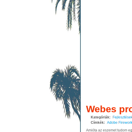
Webes pro
Kategóriák:
Fejlesztése
Címkék:
Adobe Firewor
Amióta az eszemet tudom egy