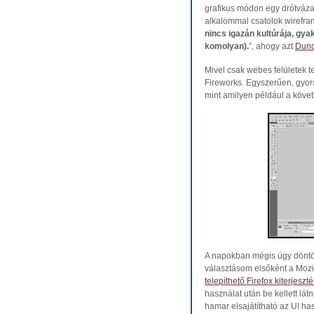
grafikus módon egy drótváza
alkalommal csatolok wirefra
nincs igazán kultúrája, gya
komolyan).
”, ahogy azt
Dund
Mivel csak webes felületek 
Fireworks. Egyszerűen, gyor
mint amilyen például a köve
A napokban mégis úgy döntöt
választásom elsőként a Mozil
telepíthető Firefox kiterjeszt
használat után be kellett lá
hamar elsajátítható az UI 