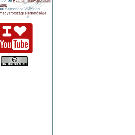
ibor
on
Ryanair magyarországi
sége
ari Szimonetta Vivien
on
magyarországi elérhetősége