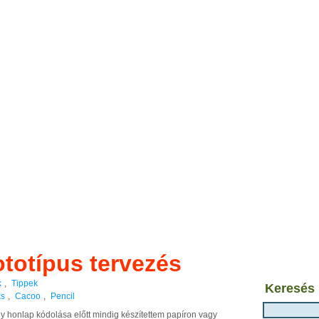
totípus tervezés
k
,
Tippek
Keresés
ks
,
Cacoo
,
Pencil
 honlap kódolása előtt mindig készítettem papíron vagy