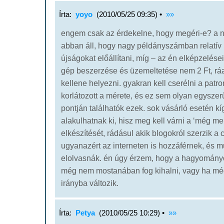
Írta:
yoyo
(2010/05/25 09:35) •
»»
engem csak az érdekelne, hogy megéri-e? a ny
abban áll, hogy nagy példányszámban relatív k
újságokat előállítani, míg – az én elképzelései
gép beszerzése és üzemeltetése nem 2 Ft, ráad
kellene helyezni. gyakran kell cserélni a patro
korlátozott a mérete, és ez sem olyan egyszer
pontján találhatók ezek. sok vásárló esetén k
alakulhatnak ki, hisz meg kell várni a ‘még me
elkészítését, rádásul akik blogokról szerzik a 
ugyanazért az interneten is hozzáférnek, és
elolvasnák. én úgy érzem, hogy a hagyományo
még nem mostanában fog kihalni, vagy ha mé
irányba változik.
Írta:
Petya
(2010/05/25 10:29) •
»»