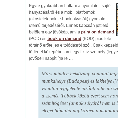
Egyre gyakrabban hallani a nyomtatott sajtó
hanyatlásáról és a mobil platformok
(okostelefonok, e-book olvasók) gyorsuló
ütemű terjedéséről. Ennek kapcsán jött elő
belőlem egy jövőkép, ami a
print on demand
(POD) és
book on demand
(BOD) piac felé
történő erőteljes eltolódásról szól. Csak képze
történet közepébe, ami egy fiktív személy (legye
jövőbeli napját írja le …
Márk minden hétköznap vonattal ingá
munkahelye (Budapest) és lakhelye (V
vonaton reggelente inkább pihenni szo
a szemét. Többek között ezért sem ho
számítógépet (annak súlyáról nem is b
eleget bámulja napközben a monitoro