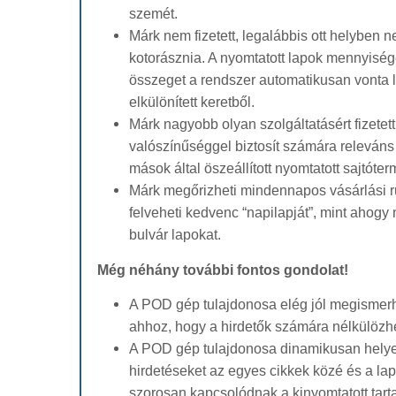
szemét.
Márk nem fizetett, legalábbis ott helyben 
kotorásznia. A nyomtatott lapok mennyisége
összeget a rendszer automatikusan vonta le
elkülönített keretből.
Márk nagyobb olyan szolgáltatásért fizete
valószínűséggel biztosít számára releváns 
mások által öszeállított nyomtatott sajtóter
Márk megőrizheti mindennapos vásárlási r
felveheti kedvenc “napilapját”, mint ahogy
bulvár lapokat.
Még néhány további fontos gondolat!
A POD gép tulajdonosa elég jól megismerhe
ahhoz, hogy a hirdetők számára nélkülözhet
A POD gép tulajdonosa dinamikusan helye
hirdetéseket az egyes cikkek közé és a la
szorosan kapcsolódnak a kinyomtatott tarta