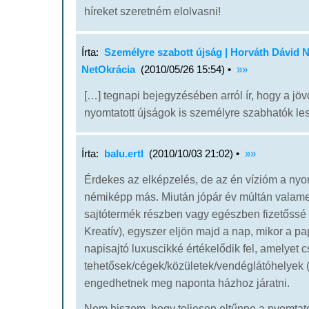
híreket szeretném elolvasni!
Írta:
Személyre szabott újság | Horváth Dávid N
NetOkrácia
(2010/05/26 15:54) •
»»
[…] tegnapi bejegyzésében arról ír, hogy a jö
nyomtatott újságok is személyre szabhatók le
Írta:
balu.ertl
(2010/10/03 21:02) •
»»
Érdekes az elképzelés, de az én vízióm a nyomt
némiképp más. Miután jópár év múltán valame
sajtótermék részben vagy egészben fizetőssé 
Kreatív), egyszer eljön majd a nap, mikor a pa
napisajtó luxuscikké értékelődik fel, amelyet 
tehetősek/cégek/közületek/vendéglátóhelyek 
engedhetnek meg naponta házhoz járatni.
Nem hiszem, hogy teljesen eltűnne a nyomtatot