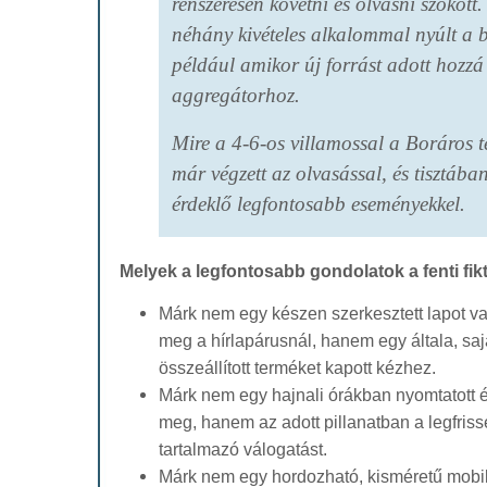
renszeresen követni és olvasni szokott
néhány kivételes alkalommal nyúlt a b
például amikor új forrást adott hozzá
aggregátorhoz.
Mire a 4-6-os villamossal a Boráros té
már végzett az olvasással, és tisztában
érdeklő legfontosabb eseményekkel.
Melyek a legfontosabb gondolatok a fenti fikt
Márk nem egy készen szerkesztett lapot va
meg a hírlapárusnál, hanem egy általa, sajá
összeállított terméket kapott kézhez.
Márk nem egy hajnali órákban nyomtatott és 
meg, hanem az adott pillanatban a legfris
tartalmazó válogatást.
Márk nem egy hordozható, kisméretű mobil