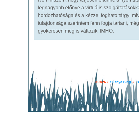
legnagyobb előnye a virtuális szolgáltatások
hordozhatósága és a kézzel fogható tárgyi miv
tulajdonsága szerintem fenn fogja tartani, még 
gyökeresen meg is változik. IMHO.
© 2026 •
Susnya Blog
•
B