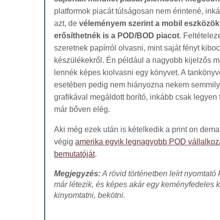
platformok piacát túlságosan nem érintené, ink
azt, de
véleményem szerint a mobil eszközök 
erősíthetnék is a POD/BOD piacot
. Feltétele
szeretnek papírról olvasni, mint saját fényt kibo
készülékekről. Én például a nagyobb kijelzős 
lennék képes kiolvasni egy könyvet. A tanköny
esetében pedig nem hiányozna nekem semmily
grafikával megáldott borító, inkább csak legyen
már bőven elég.
Aki még ezek után is kételkedik a print on dem
végig
amerika egyik legnagyobb POD vállalkoz
bemutatóját
.
Megjegyzés:
A rövid történetben leírt nyomtat
már létezik, és képes akár egy keményfedeles k
kinyomtatni, bekötni.