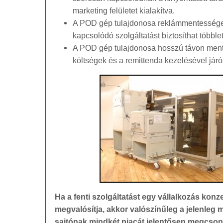
marketing felületet kialakítva.
A POD gép tulajdonosa reklámmentessége
kapcsolódó szolgáltatást biztosíthat többlet
A POD gép tulajdonosa hosszú távon ment
költségek és a remittenda kezelésével járó 
Ha a fenti szolgáltatást egy vállalkozás kon
megvalósítja, akkor valószínűleg a jelenleg
sajtónak mindkét piacát jelentősen megcson