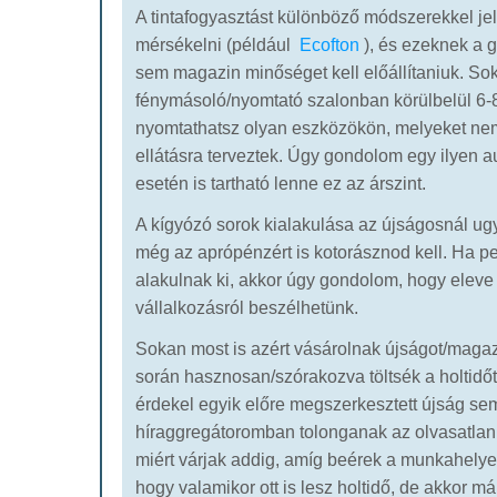
A tintafogyasztást különböző módszerekkel je
mérsékelni (például
Ecofton
), és ezeknek a
sem magazin minőséget kell előállítaniuk. So
fénymásoló/nyomtató szalonban körülbelül 6-8
nyomtathatsz olyan eszközökön, melyeket ne
ellátásra terveztek. Úgy gondolom egy ilyen 
esetén is tartható lenne ez az árszint.
A kígyózó sorok kialakulása az újságosnál ugy
még az aprópénzért is kotorásznod kell. Ha pe
alakulnak ki, akkor úgy gondolom, hogy eleve
vállalkozásról beszélhetünk.
Sokan most is azért vásárolnak újságot/magaz
során hasznosan/szórakozva töltsék a holtid
érdekel egyik előre megszerkesztett újság sem
híraggregátoromban tolonganak az olvasatlan
miért várjak addig, amíg beérek a munkahely
hogy valamikor ott is lesz holtidő, de akkor m