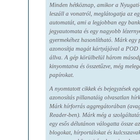
Minden hétköznap, amikor a Nyugati
leszáll a vonatról, meglátogatja az 
automatát, ami a legjobban egy ban
jegyautomata és egy nagyobb lézerny
gyermekéhez hasonlítható. Márk egy p
azonosítja magát kártyájával a POD 
állva. A gép körülbelül három másod
kinyomtatva és összetűzve, még meleg
papírokat.
A nyomtatott cikkek és bejegyzések eg
azonosítás pillanatáig olvasatlan hírk
Márk hírforrás aggregátorában (ava
Reader-ben). Márk még a szolgáltatás
egy esős délutánon válogatta össze a
blogokat, hírportálokat és kulcsszava