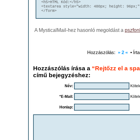
<h5>HTML Kód:</h5>

<textarea style="width: 480px; height: 96px;"
</form>
A MysticalMail-hez hasonló megoldást a
pszfon
Hozzászólás:
» 2 «
• Írt
Hozzászólás írása a
“Rejtőzz el a sp
című bejegyzéshez:
Név:
Kötel
*E-Mail:
Kötel
Honlap: