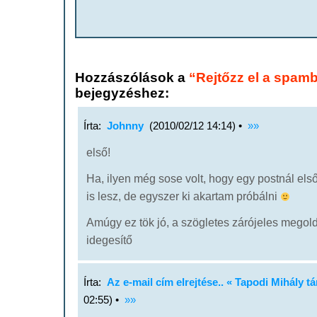
Hozzászólások a
“Rejtőzz el a spamb
bejegyzéshez:
Írta:
Johnny
(2010/02/12 14:14) •
»»
első!
Ha, ilyen még sose volt, hogy egy postnál el
is lesz, de egyszer ki akartam próbálni
Amúgy ez tök jó, a szögletes zárójeles megold
idegesítő
Írta:
Az e-mail cím elrejtése.. « Tapodi Mihály t
02:55) •
»»