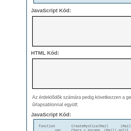
JavaScript Kód:
HTML Kód:
Az érdeklődők számára pedig következzen a gen
űrlapsablonnal együtt:
JavaScript Kód:
function	CreateMysticalMail	(Mail)	{

	var	Chars = escape	(Mail).split	('');
