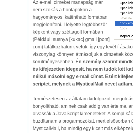
Az e-mail címeket manapság már
nem szokás a honlapokon a
hagyományos, kattintható formában
megjeleníteni. Helyette legtöbbször
képként vagy széttagolt formában
(Például: susnya [kukac] gmail [pont]
com) találkozhatunk velük, így egy levél írásako
viszonylag könnyen átmásoljuk a címzettek közé
körülményesebben.
Én személy szerint mindk
és kifejezetten idegesít, ha nem tudok két katt
nélkül másolni egy e-mail címet. Ezért kifejle
scriptet, melynek a MysticalMail nevet adtam
Természetesen az általam kidolgozott megoldás
bonyolítható, aminek csak addig van értelme, 
olvassák a JavaScript kimeneteket. A komplik
buzdítanám a progarmozókat, mert elsősorban ú
MysticalMail, ha mindig egy kicsit más elképzelés