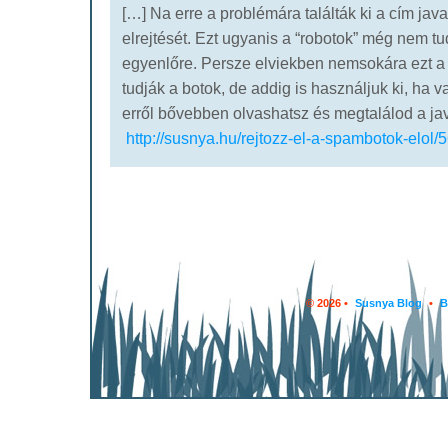
[…] Na erre a problémára találták ki a cím javas
elrejtését. Ezt ugyanis a “robotok” még nem tu
egyenlőre. Persze elviekben nemsokára ezt a t
tudják a botok, de addig is használjuk ki, ha v
erről bővebben olvashatsz és megtalálod a jav
http://susnya.hu/rejtozz-el-a-spambotok-elol/5
© 2026 •
Susnya Blog
•
B