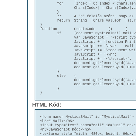
	for	(Index = 0; Index < Chars.length; Index++)	{

		Chars[Index] = Chars[Index].charCodeAt	(0);

	}

	//	A "g" felelős azért, hogy az összes cserét végrehajtsa, és ne álljon le az első után.

	return	String	(Chars.valueOf	()).replace(/,/g, ', ');

}

function	CreateCode	()	{

	if	(document.MysticalMail.Mail.value != '')	{

		var JavaScript = '<script type="text\/javascript">\n';

		JavaScript += 'function	PrintMysticalMail	()	{\n';

		JavaScript += '\tvar	Mail = unescape	(String.fromCharCode	('+CreateMysticalMail	(document.MysticalMail.Mail.value)+'));\n';

		JavaScript += '\tdocument.write	(Mail.link	(\'mailto:\'+Mail));\n';

		JavaScript += '}\n';

		JavaScript += '<\/script>';

		document.getElementById('JavaScript').innerHTML = JavaScript;

		document.getElementById('HTML').innerHTML = '<script type="text\/javascript">PrintMysticalMail	();<\/script>';

	}

	else	{

		document.getElementById('JavaScript').innerHTML = '';

		document.getElementById('HTML').innerHTML = '';

	}

}
HTML Kód:
<form name="MysticalMail" id="MysticalMail">

<h5>E-Mail:</h5>

<input type="text" name="Mail" id="Mail" onke
<h5>JavaScript Kód:</h5>

<textarea style="width: 480px; height: 96px;"