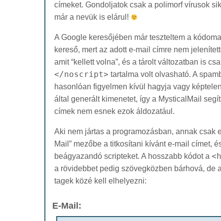
címeket. Gondoljatok csak a polimorf vírusok si
már a nevük is elárul!
A Google keresőjében már teszteltem a kódomat
kereső, mert az adott e-mail címre nem jelenített
amit “kellett volna”, és a tárolt változatban is cs
</noscript>
tartalma volt olvasható. A spa
hasonlóan figyelmen kívül hagyja vagy képtelen
által generált kimenetet, így a MysticalMail segí
címek nem esnek ezok áldozatául.
Aki nem jártas a programozásban, annak csak el
Mail” mezőbe a titkosítani kívánt e-mail címet, é
beágyazandó scripteket. A hosszabb kódot a
<
a rövidebbet pedig szövegközben bárhová, de 
tagek közé kell elhelyezni:
E-Mail: