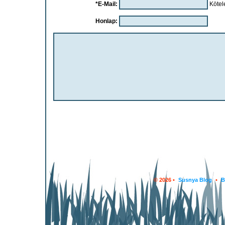
*E-Mail:
Kötel
Honlap:
© 2026 •
Susnya Blog
•
B