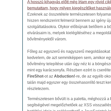
A hosszú kihagyás előtt még írtam egy rövid ci
bemutattam, hogy milyen kiegészítőket haszná
Ezeknek az összetétele természetesen folyamat
hiszen rendszerint felmerül bennem az igény új
szolgáltatásokra. Olykor előbújnak belőlem a
elvárásaim is, melyek kielégítéséhez a megoldá
bővítményektől várom.
Főleg az egyszerű és nagyszerű megoldásokat
kedvelem, de azt semmiképpen sem, amikor eg
bővítmény telepítése után úgy néz ki a böngés
mint egy karácsonyfa. Részben ezért is cserélt
FireShot
-ot az
Abduction!
-re, de az egyéb oko
talán majd egyszer egy összehasonlító teszt ke
részletezem.
Természetesen bővült is a paletta, méghozzá a
segítségével megelőzhetőek az XSS visszaélés