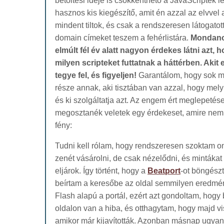
betöltési ideje is csökkenthető a JavaScriptek l
hasznos kis kiegészítő, amit én azzal az elvvel
mindent tiltok, és csak a rendszeresen látogatott
domain címeket teszem a fehérlistára.
Mondano
elmúlt fél év alatt nagyon érdekes látni azt,
milyen scripteket futtatnak a háttérben. Akit e
tegye fel, és figyeljen!
Garantálom, hogy sok m
része annak, aki tisztában van azzal, hogy melyik
és ki szolgáltatja azt. Az engem ért meglepetés
megosztanék veletek egy érdekeset, amire nem 
fény:
Tudni kell rólam, hogy rendszeresen szoktam o
zenét vásárolni, de csak nézelődni, és mintákat 
eljárok. Így történt, hogy a
Beatport
-ot böngész
beírtam a keresőbe az oldal semmilyen eredmény
Flash alapú a portál, ezért azt gondoltam, hogy
oldalon van a hiba, és otthagytam, hogy majd 
amikor már kijavították. Azonban másnap ugya