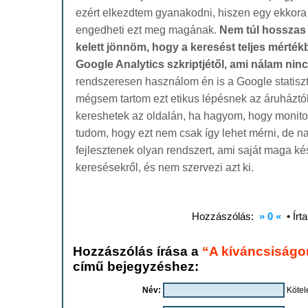
ezért elkezdtem gyanakodni, hiszen egy ekkor
engedheti ezt meg magának.
Nem túl hosszas
kelett jönnöm, hogy a keresést teljes mérték
Google Analytics szkriptjétől, ami nálam nincs
rendszeresen használom én is a Google statiszti
mégsem tartom ezt etikus lépésnek az áruháztó
kereshetek az oldalán, ha hagyom, hogy monito
tudom, hogy ezt nem csak így lehet mérni, de n
fejlesztenek olyan rendszert, ami saját maga kész
keresésekről, és nem szervezi azt ki.
Hozzászólás:
» 0 «
• Írt
Hozzászólás írása a
“A kíváncsiságo
című bejegyzéshez:
Név:
Kötel